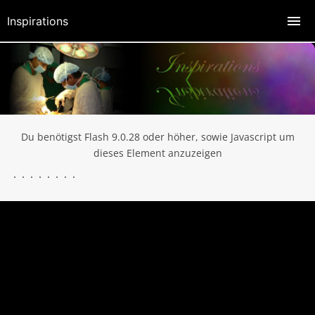
Inspirations
Du benötigst Flash 9.0.28 oder höher, sowie Javascript um
dieses Element anzuzeigen